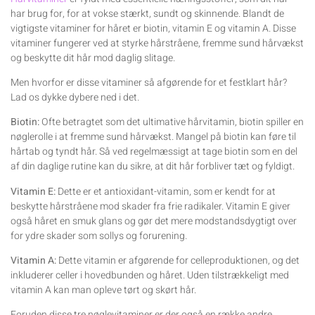
har brug for, for at vokse stærkt, sundt og skinnende. Blandt de
vigtigste vitaminer for håret er biotin, vitamin E og vitamin A. Disse
vitaminer fungerer ved at styrke hårstråene, fremme sund hårvækst
og beskytte dit hår mod daglig slitage.
Men hvorfor er disse vitaminer så afgørende for et festklart hår?
Lad os dykke dybere ned i det.
Biotin:
Ofte betragtet som det ultimative hårvitamin, biotin spiller en
nøglerolle i at fremme sund hårvækst. Mangel på biotin kan føre til
hårtab og tyndt hår. Så ved regelmæssigt at tage biotin som en del
af din daglige rutine kan du sikre, at dit hår forbliver tæt og fyldigt.
Vitamin E:
Dette er et antioxidant-vitamin, som er kendt for at
beskytte hårstråene mod skader fra frie radikaler. Vitamin E giver
også håret en smuk glans og gør det mere modstandsdygtigt over
for ydre skader som sollys og forurening.
Vitamin A:
Dette vitamin er afgørende for celleproduktionen, og det
inkluderer celler i hovedbunden og håret. Uden tilstrækkeligt med
vitamin A kan man opleve tørt og skørt hår.
Foruden disse tre nøglevitaminer er der også en række andre