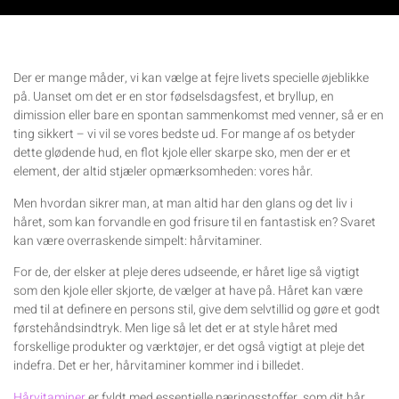
Der er mange måder, vi kan vælge at fejre livets specielle øjeblikke
på. Uanset om det er en stor fødselsdagsfest, et bryllup, en
dimission eller bare en spontan sammenkomst med venner, så er en
ting sikkert – vi vil se vores bedste ud. For mange af os betyder
dette glødende hud, en flot kjole eller skarpe sko, men der er et
element, der altid stjæler opmærksomheden: vores hår.
Men hvordan sikrer man, at man altid har den glans og det liv i
håret, som kan forvandle en god frisure til en fantastisk en? Svaret
kan være overraskende simpelt: hårvitaminer.
For de, der elsker at pleje deres udseende, er håret lige så vigtigt
som den kjole eller skjorte, de vælger at have på. Håret kan være
med til at definere en persons stil, give dem selvtillid og gøre et godt
førstehåndsindtryk. Men lige så let det er at style håret med
forskellige produkter og værktøjer, er det også vigtigt at pleje det
indefra. Det er her, hårvitaminer kommer ind i billedet.
Hårvitaminer
er fyldt med essentielle næringsstoffer, som dit hår