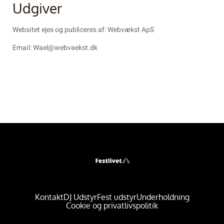
Udgiver
Websitet ejes og publiceres af: Webvækst ApS
Email:
Wael@webvaekst.dk
Kontakt
DJ Udstyr
Fest udstyr
Underholdning
Cookie og privatlivspolitik