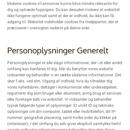
blokerer cookies vil annoncer kunne blive mindre relevante for
dig og optræde hyppigere. Du kan desuden risikere at websitet
ikke fungerer optimalt samt at der er indhold, du ikke kan få
adgang til. Websitet indeholder cookies fra tredjeparter, der er
præciseret i oversigten nederst på denne side.
Personoplysninger Generelt
Personoplysninger er alle slags informationer, der i et eller andet
omfang kan henføres til dig. Når du benytter vores website
indsamler og behandler vi en række sådanne informationer. Det
sker f.eks. ved alm. tilgang af indhold, hvis du tilmelder dig
vores nyhedsbrev, deltager i konkurrencer eller undersøgelser,
registrerer dig som bruger eller abonnent, øvrig brug af services
eller foretager køb via websitet. Vi indsamler og behandler
typisk følgende typer af oplysninger: Et unikt ID og tekniske
oplysninger om din computer, tablet eller mobiltelefon, dit IP-
nummer, geografisk placering, samt hvilke sider du klikker på
(interesser). I det omfang du selv giver eksplicit samtykke hertil
og selv indtaster informationerne behandles desuden: Navn,