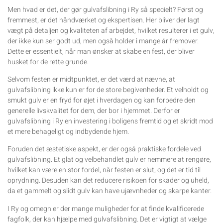
Men hvad er det, der gør gulvafslibning i Ry så specielt? Først og
fremmest, er det håndværket og ekspertisen. Her bliver der lagt
vægt på detaljen og kvaliteten af arbejdet, hvilket resulterer i et gulv,
der ikke kun ser godt ud, men også holder i mange år fremover.
Dette er essentielt, når man ønsker at skabe en fest, der bliver
husket for de rette grunde.
Selvom festen er midtpunktet, er det værd at nævne, at
gulvafslibning ikke kun er for de store begivenheder. Et velholdt og
smukt gulv er en fryd for øjet i hverdagen og kan forbedre den
generelle livskvalitet for dem, der bor i hjemmet. Derfor er
gulvafslibning i Ry en investering i boligens fremtid og et skridt mod
et mere behageligt og indbydende hjem.
Foruden det æstetiske aspekt, er der også praktiske fordele ved
gulvafslibning. Et glat og velbehandlet gulv er nemmere at rengøre,
hvilket kan være en stor fordel, når festen er slut, og det er tid til
oprydning. Desuden kan det reducere risikoen for skader og uheld,
da et gammelt og slidt gulv kan have ujævnheder og skarpe kanter.
I Ry og omegn er der mange muligheder for at finde kvalificerede
fagfolk, der kan hjælpe med gulvafslibning. Det er vigtigt at vælge