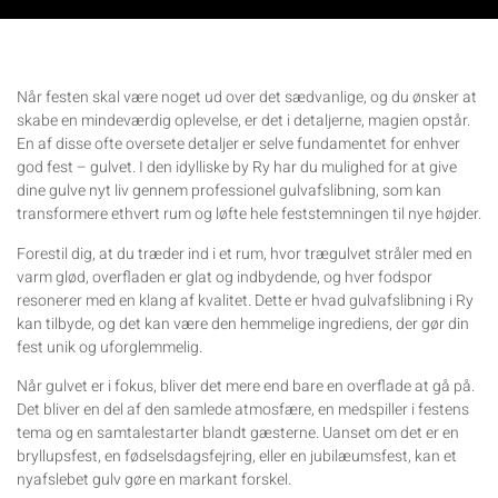
Når festen skal være noget ud over det sædvanlige, og du ønsker at
skabe en mindeværdig oplevelse, er det i detaljerne, magien opstår.
En af disse ofte oversete detaljer er selve fundamentet for enhver
god fest – gulvet. I den idylliske by Ry har du mulighed for at give
dine gulve nyt liv gennem professionel gulvafslibning, som kan
transformere ethvert rum og løfte hele feststemningen til nye højder.
Forestil dig, at du træder ind i et rum, hvor trægulvet stråler med en
varm glød, overfladen er glat og indbydende, og hver fodspor
resonerer med en klang af kvalitet. Dette er hvad gulvafslibning i Ry
kan tilbyde, og det kan være den hemmelige ingrediens, der gør din
fest unik og uforglemmelig.
Når gulvet er i fokus, bliver det mere end bare en overflade at gå på.
Det bliver en del af den samlede atmosfære, en medspiller i festens
tema og en samtalestarter blandt gæsterne. Uanset om det er en
bryllupsfest, en fødselsdagsfejring, eller en jubilæumsfest, kan et
nyafslebet gulv gøre en markant forskel.