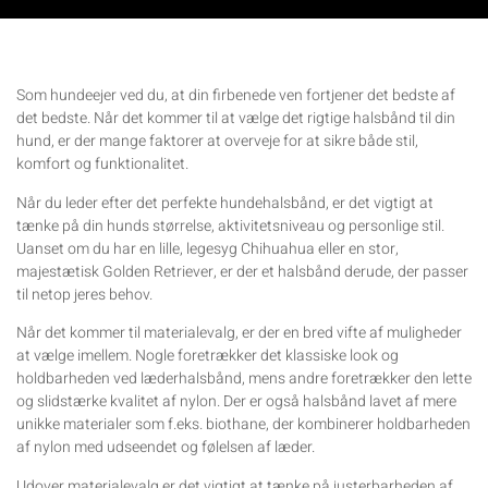
Som hundeejer ved du, at din firbenede ven fortjener det bedste af
det bedste. Når det kommer til at vælge det rigtige halsbånd til din
hund, er der mange faktorer at overveje for at sikre både stil,
komfort og funktionalitet.
Når du leder efter det perfekte hundehalsbånd, er det vigtigt at
tænke på din hunds størrelse, aktivitetsniveau og personlige stil.
Uanset om du har en lille, legesyg Chihuahua eller en stor,
majestætisk Golden Retriever, er der et halsbånd derude, der passer
til netop jeres behov.
Når det kommer til materialevalg, er der en bred vifte af muligheder
at vælge imellem. Nogle foretrækker det klassiske look og
holdbarheden ved læderhalsbånd, mens andre foretrækker den lette
og slidstærke kvalitet af nylon. Der er også halsbånd lavet af mere
unikke materialer som f.eks. biothane, der kombinerer holdbarheden
af ​​nylon med udseendet og følelsen af læder.
Udover materialevalg er det vigtigt at tænke på justerbarheden af