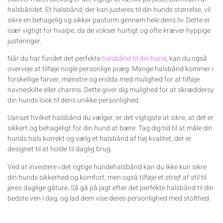
halsbåndet. Et halsbånd, der kan justeres til din hunds størrelse, vil
sikre en behagelig og sikker pasform gennem hele dens liv. Dette er
især vigtigt for hvalpe, da de vokser hurtigt og ofte kræver hyppige
justeringer.
Når du har fundet det perfekte
halsbånd til din hund
, kan du også
overveje at tilføje nogle personlige præg. Mange halsbånd kommer i
forskellige farver, mønstre og endda med mulighed for at tilføje
navneskilte eller charms. Dette giver dig mulighed for at skræddersy
din hunds look til dens unikke personlighed.
Uanset hvilket halsbånd du vælger, er det vigtigste at sikre, at det er
sikkert og behageligt for din hund at bære. Tag dig tid til at måle din
hunds hals korrekt og vælg et halsbånd af høj kvalitet, der er
designet til at holde til daglig brug.
Ved at investere i det rigtige hundehalsbånd kan du ikke kun sikre
din hunds sikkerhed og komfort, men også tilføje et strejf af stil til
jeres daglige gåture. Så gå på jagt efter det perfekte halsbånd til din
bedste ven i dag, og lad dem vise deres personlighed med stolthed.