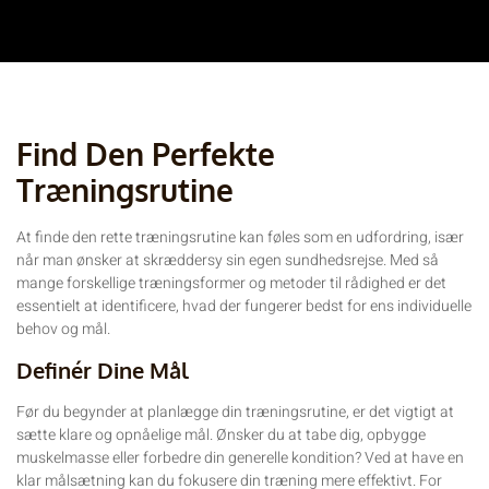
Find Den Perfekte
Træningsrutine
At finde den rette træningsrutine kan føles som en udfordring, især
når man ønsker at skræddersy sin egen sundhedsrejse. Med så
mange forskellige træningsformer og metoder til rådighed er det
essentielt at identificere, hvad der fungerer bedst for ens individuelle
behov og mål.
Definér Dine Mål
Før du begynder at planlægge din træningsrutine, er det vigtigt at
sætte klare og opnåelige mål. Ønsker du at tabe dig, opbygge
muskelmasse eller forbedre din generelle kondition? Ved at have en
klar målsætning kan du fokusere din træning mere effektivt. For