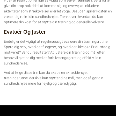
Husk at restitution er lige så vigtig som selve træningen. Sørg for at
give din krop nok tid til at komme sig, og overvej at inkludere
aktiviteter som strækøvelser eller let yoga. Desuden spiller kosten en
væsentlig rolle i din sundhedsrejse. Tænk over, hvordan du kan
optimere din kost for at støtte din træning og generelle velvære.
Evaluér Og Juster
Endelig er det vigtigt at regelmæssigt evaluere din træningsrutine.
Spørg dig selv, hvad der fungerer, og hvad der ikke gør. Er du stadig
motiveret? Ser du resultater? At justere din træning og mål efter
behov vil hjælpe dig med at forblive engageret og effektiv i din
sundhedsrejse.
Ved at følge disse trin kan du skabe en skræddersyet
træningsrutine, der ikke kun støtter dine mål, men også gør din
sundhedsrejse mere fornøjelig og bæredygtig.