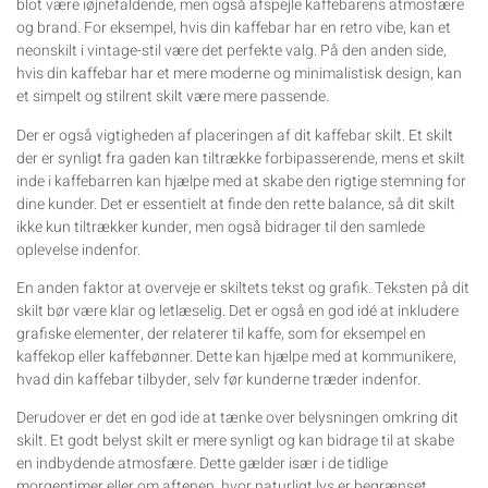
blot være iøjnefaldende, men også afspejle kaffebarens atmosfære
og brand. For eksempel, hvis din kaffebar har en retro vibe, kan et
neonskilt i vintage-stil være det perfekte valg. På den anden side,
hvis din kaffebar har et mere moderne og minimalistisk design, kan
et simpelt og stilrent skilt være mere passende.
Der er også vigtigheden af placeringen af dit kaffebar skilt. Et skilt
der er synligt fra gaden kan tiltrække forbipasserende, mens et skilt
inde i kaffebarren kan hjælpe med at skabe den rigtige stemning for
dine kunder. Det er essentielt at finde den rette balance, så dit skilt
ikke kun tiltrækker kunder, men også bidrager til den samlede
oplevelse indenfor.
En anden faktor at overveje er skiltets tekst og grafik. Teksten på dit
skilt bør være klar og letlæselig. Det er også en god idé at inkludere
grafiske elementer, der relaterer til kaffe, som for eksempel en
kaffekop eller kaffebønner. Dette kan hjælpe med at kommunikere,
hvad din kaffebar tilbyder, selv før kunderne træder indenfor.
Derudover er det en god ide at tænke over belysningen omkring dit
skilt. Et godt belyst skilt er mere synligt og kan bidrage til at skabe
en indbydende atmosfære. Dette gælder især i de tidlige
morgentimer eller om aftenen, hvor naturligt lys er begrænset.