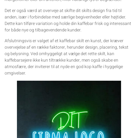
Det er også værd at overveje at skifte dit skilts design fra tid til
anden, især i forbindelse med særlige begivenheder eller højtider.
Dette kan tilføre variation og holde din kaffebar frisk og interessant
for både nye og tilbagevendende kunder.
Afslutningsvis er valget af et kaffebar skilt en kunst, der kræver
overvejelse af en række faktorer, herunder design, placering, tekst
og belysning. Ved omhyggeligt at vælge det rette skilt, kan
kaffebarsejere ikke kun tiltrække kunder, men også skabe en
atmosfære, der inviterer til at nyde en god kop kaffe i hyggelige
omgivelser.