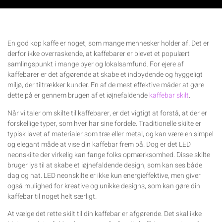
En god kop kaffe er noget, som mange mennesker holder af. Det er
derfor ikke overraskende, at kaffebarer er blevet et populært
samlingspunkt i mange byer og lokalsamfund. For ejere af
kaffebarer er det afgørende at skabe et indbydende og hyggeligt
miljø, der tiltrækker kunder. En af de mest effektive måder at gøre
dette på er gennem brugen af et iøjnefaldende
kaffebar skilt
.
Når vi taler om skilte til kaffebarer, er det vigtigt at forstå, at der er
forskellige typer, som hver har sine fordele. Traditionelle skilte er
typisk lavet af materialer som træ eller metal, og kan være en simpel
og elegant måde at vise din kaffebar frem på. Dog er det LED
neonskilte der virkelig kan fange folks opmærksomhed. Disse skilte
bruger lys til at skabe et iøjnefaldende design, som kan ses både
dag og nat. LED neonskilte er ikke kun energieffektive, men giver
også mulighed for kreative og unikke designs, som kan gøre din
kaffebar til noget helt særligt.
At vælge det rette skilt til din kaffebar er afgørende. Det skal ikke