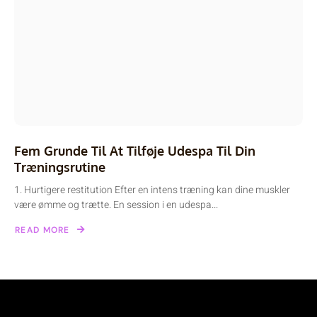
Fem Grunde Til At Tilføje Udespa Til Din
Træningsrutine
1. Hurtigere restitution Efter en intens træning kan dine muskler
være ømme og trætte. En session i en udespa...
READ MORE